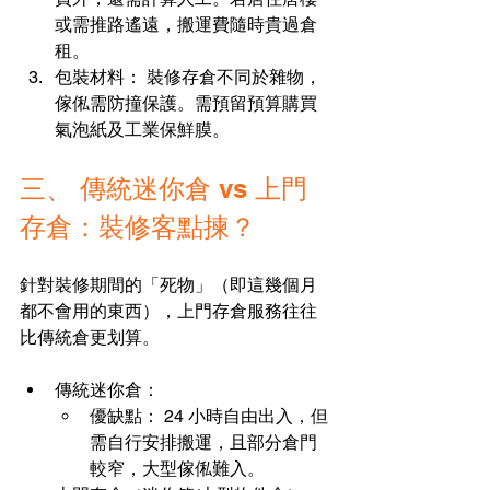
或需推路遙遠，搬運費隨時貴過倉
租。
包裝材料： 裝修存倉不同於雜物，
傢俬需防撞保護。需預留預算購買
氣泡紙及工業保鮮膜。
三、 傳統迷你倉 vs 上門
存倉：裝修客點揀？
針對裝修期間的「死物」（即這幾個月
都不會用的東西），上門存倉服務往往
比傳統倉更划算。
傳統迷你倉：
優缺點： 24 小時自由出入，但
需自行安排搬運，且部分倉門
較窄，大型傢俬難入。