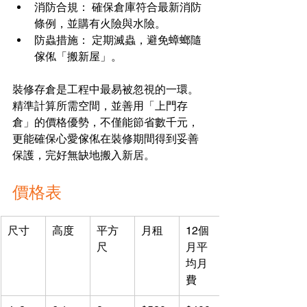
消防合規： 確保倉庫符合最新消防
條例，並購有火險與水險。
防蟲措施： 定期滅蟲，避免蟑螂隨
傢俬「搬新屋」。
裝修存倉是工程中最易被忽視的一環。
精準計算所需空間，並善用「上門存
倉」的價格優勢，不僅能節省數千元，
更能確保心愛傢俬在裝修期間得到妥善
保護，完好無缺地搬入新居。
價格表
尺寸
高度
平方
月租
12個
尺
月平
均月
費