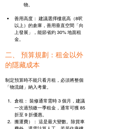
物。
善用高度： 建議選擇樓底高（8呎
以上）的倉庫，善用垂直空間「向
上發展」，能節省約 30% 地面租
金。
二、 預算規劃：租金以外
的隱藏成本
制定預算時不能只看月租，必須將整個
「物流鏈」納入考量。
倉租： 裝修通常需時 3 個月，建議
一次過預繳一季租金，通常可獲 85 
折至 9 折優惠。
搬運費）： 這是最大變數。除貨車
費外，還需計算人工。若居住唐樓