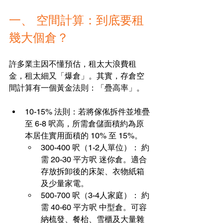
一、 空間計算：到底要租
幾大個倉？
許多業主因不懂預估，租太大浪費租
金，租太細又「爆倉」。其實，存倉空
間計算有一個黃金法則：「疊高率」。
10-15% 法則：若將傢俬拆件並堆疊
至 6-8 呎高，所需倉儲面積約為原
本居住實用面積的 10% 至 15%。
300-400 呎（1-2人單位）： 約
需 20-30 平方呎 迷你倉。適合
存放拆卸後的床架、衣物紙箱
及少量家電。
500-700 呎（3-4人家庭）： 約
需 40-60 平方呎 中型倉。可容
納梳發、餐枱、雪櫃及大量雜