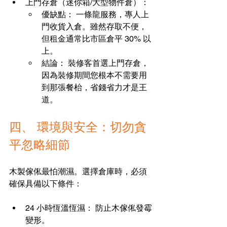
上門存倉（迷你箱/大型物件倉）：
優缺點： 一條龍服務，專人上
門收貨入倉。雖然存取不便，
但租金通常比市區倉平 30% 以
上。
結論： 裝修客首選上門存倉，
因為裝修期間您根本不需要用
到那張餐枱，省錢省力才是王
道。
四、 環境與安全：切勿貪
平忽略細節
木製傢俬最怕潮濕。選擇倉庫時，必須
確保具備以下條件：
24 小時恆溫恆濕： 防止木傢俬發霉
變形。