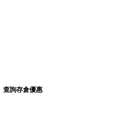
查詢存倉優惠
壹家壹迷你倉結合24小時全天候開放儲存倉及迷你倉
於一身。有別於一般市場上的迷你倉，壹家壹迷你倉
以客人的需求為大前題，除了迷你倉外，壹家壹迷你
倉更提供了各種尺寸迷你倉為客戶解決儲存空間的需
求，更設有一系列增值服務，如：搬運、清潔、冷氣
清洗、地毯清洗、專人代收件及寄件服務等，為客人
提供更多元的儲存倉及迷你倉服務，幫助紓緩香港土