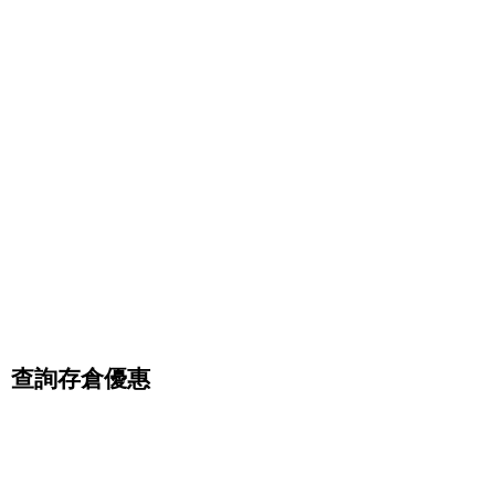
空間
查詢存倉優惠
壹家壹迷你倉結合24小時全天候開放儲存倉及迷你倉
於一身。有別於一般市場上的迷你倉，壹家壹迷你倉
以客人的需求為大前題，除了迷你倉外，壹家壹迷你
倉更提供了各種尺寸迷你倉為客戶解決儲存空間的需