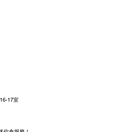
6-17室
迷你倉服務！