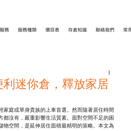
服務
服務種類
價目表
存倉知識
聯絡我們
常
便利迷你倉，釋放家居
輕家庭或單身貴族的上車首選。然而隨著居住時間
方都沒有，嚴重影響生活質素。面對空間不足的困
儲物空間，是延伸居住面積最精明的策略。本文為