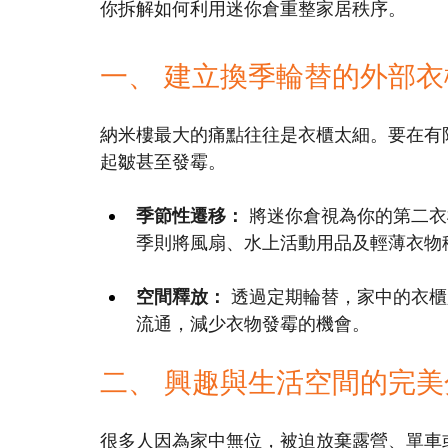
你拆解如何利用迷你倉重整家居秩序。
一、 建立換季輪替的外部衣
納米樓最大的痛點往往是衣櫃太細。要在有
起皺甚至發霉。
季節性遷移：
 將迷你倉視為你的第二
季則將風扇、水上活動用品及輕薄衣物
空間釋放：
 透過定期輪替，家中的衣
流通，減少衣物發霉的機會。
二、 興趣與生活空間的完美
很多人因為家中無位，被迫放棄露營、單車