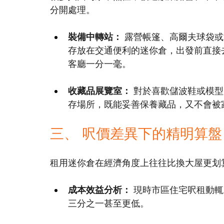
分開處理。
裝備中轉站：
 露營帳篷、高爾夫球袋
存放在交通便利的迷你倉，出發前直接
客廳一分一毫。
收藏品展覽室：
 對於喜歡儲波鞋或模
存場所，既能妥善保養藏品，又不會被
三、 呎價差異下的精明算盤
租用迷你倉在經濟角度上往往比換大屋更划
成本效益分析：
 現時市區住宅呎租動
三分之一甚至更低。