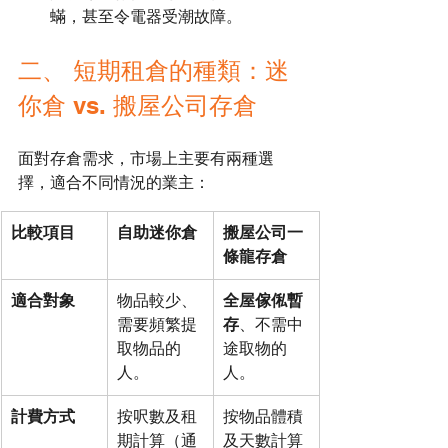
蟎，甚至令電器受潮故障。
二、 短期租倉的種類：迷
你倉 vs. 搬屋公司存倉
面對存倉需求，市場上主要有兩種選
擇，適合不同情況的業主：
比較項目
自助迷你倉
搬屋公司一
條龍存倉
適合對象
物品較少、
全屋傢俬暫
需要頻繁提
存
、不需中
取物品的
途取物的
人。
人。
計費方式
按呎數及租
按物品體積
期計算（通
及天數計算