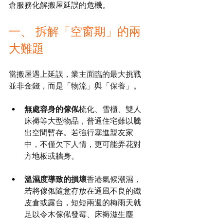
倉服務化解搬屋延誤的危機。
一、 拆解「空窗期」的兩
大難題
當搬屋遇上延誤，業主面臨的最大挑戰
並非金錢，而是「物流」與「保養」。
無處容身的傢俬
梳化、雪櫃、雙人
床褥等大型物品，普通住宅難以騰
出空間暫存。若強行塞進親友家
中，不僅欠下人情，更可能弄花對
方地板或牆身。
溫濕度導致的損壞
香港氣候潮濕，
若將傢俬隨意存放在通風不良的鐵
皮倉或露台，短短兩週的梅雨天就
足以令木傢俬發霉、床褥滋生塵