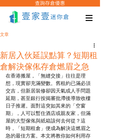
查詢存倉優惠
文章
新居入伙延誤點算？短期租
倉解決傢俬存倉燃眉之急
在香港搬屋，「無縫交接」往往是理
想，現實卻充滿變數。舊租約已滿必須
交吉，但新居裝修卻因天氣或人手問題
延期，甚至銀行按揭審批滯後導致收樓
日子推遲。面對這突如其來的「空窗
期」，人可以暫住酒店或親友家，但滿
屋的大型傢俬與紙箱該何去何從？這
時，「短期租倉」便成為解決這燃眉之
急的最佳方案。本文將教你如何利用存