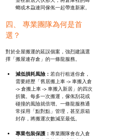
望在新居入伙那天，將倉庫裡的蟑
螂或木蝨連同傢俬一起帶進新家。
四、 專業團隊為何是首
選？
對於全屋搬運的延誤個案，強烈建議選
擇「搬屋連存倉」的一條龍服務。
減低損耗風險：
若自行租迷你倉，
需要經歷「舊居搬上車 -> 車搬入倉 
-> 倉搬上車 -> 車搬入新居」的四次
折騰。每多一次搬運，傢俬刮花或
碰撞的風險就倍增。一條龍服務通
常採用「點對點」管理，甚至原箱
封存，將搬運次數減至最低。
專業包裝保護：
專業團隊會在入倉