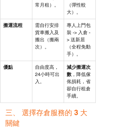
常月租）。
（彈性較
大）。
搬運流程
需自行安排
專人上門包
貨車搬入及
裝 -> 入倉 -
搬出（搬兩
> 送新居
次）。
（全程免動
手）。
優點
自由度高，
減少搬運次
24小時可出
數
，降低傢
入。
俬損耗，省
卻自行租倉
手續。
三、 選擇存倉服務的 3 大
關鍵