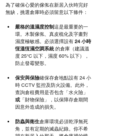
為了確保心愛的傢俬在新居入伙時完好
無缺，挑選倉庫時必須留意以下條件：
嚴格的溫濕度控制
這是最重要的一
環。木製傢俬、真皮梳化及字畫對
濕度極敏感。必須選擇設有 
24 小時
恆溫恆濕空調系統
 的倉庫（建議溫
度 25°C 以下，濕度 60% 以下），
防止發霉變形。
保安與保險
確保存倉地點設有 24 小
時 CCTV 監控及防火設備。此外，
查詢倉租費用是否包含「水火險」
或
「財物保險」，以保障存倉期間
因意外造成的損失。
防蟲與衛生
倉庫環境必須乾淨無死
角，並有定期的滅蟲紀錄。你不希