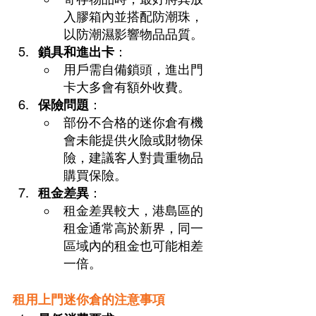
入膠箱內並搭配防潮珠，
以防潮濕影響物品品質。
鎖具和進出卡
：
用戶需自備鎖頭，進出門
卡大多會有額外收費。
保險問題
：
部份不合格的迷你倉有機
會未能提供火險或財物保
險，建議客人對貴重物品
購買保險。
租金差異
：
租金差異較大，港島區的
租金通常高於新界，同一
區域內的租金也可能相差
一倍。
租用上門迷你倉的注意事項