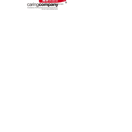
聯絡我們
預約熱線: 3188 1889
WhatsApp: 6928 9628
傳真:
3011 5426
​電郵: enquiry@opoexpert.com.hk
迷你倉營業時間
星期一至星期日:
24小時
客服營業時間
星期一至星期五:
上午9時至晚上10時
星期六: