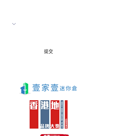
i
r
所需尺寸
e
d
提交