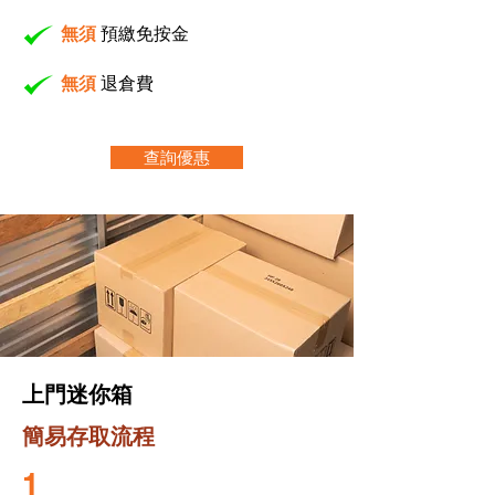
無須
預繳免
按金
無須
退倉費
查詢優惠
上門迷你箱
簡易存取流程
1