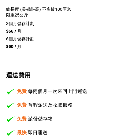
總長度 (長+闊+高) 不多於180厘米
​限重25公斤
3個月儲存計劃
$66 / 月
6個月儲存計劃
$60 / 月
​運送費用
免費
每兩個月一次
來回上門運送
免費
首程派送及收取服務
免費
派發儲存箱
​最快
即日運送